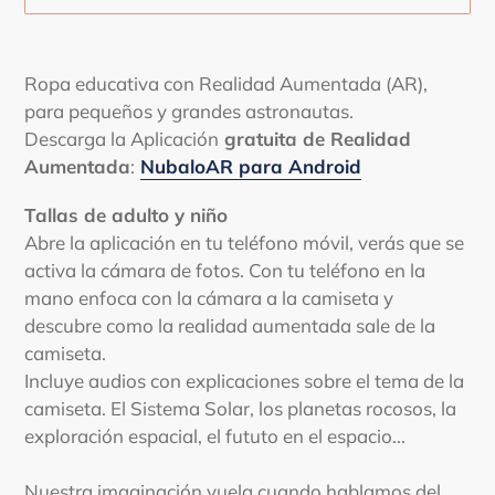
Agregando
el
Ropa educativa con Realidad Aumentada (AR),
producto
para pequeños y grandes astronautas.
a
Descarga la Aplicación
gratuita de Realidad
tu
Aumentada
:
NubaloAR para Android
carrito
de
Tallas de adulto y niño
compra
Abre la aplicación en tu teléfono móvil, verás que se
activa la cámara de fotos. Con tu teléfono en la
mano enfoca con la cámara a la camiseta y
descubre como la realidad aumentada sale de la
camiseta.
Incluye audios con explicaciones sobre el tema de la
camiseta. El Sistema Solar, los planetas rocosos, la
exploración espacial, el fututo en el espacio...
Nuestra imaginación vuela cuando hablamos del