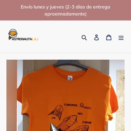
Ir
Envío lunes y jueves (2-3 días de entrega
directamente
aproximadamente)
al
contenido
Buscar
Ingresar
Carrito