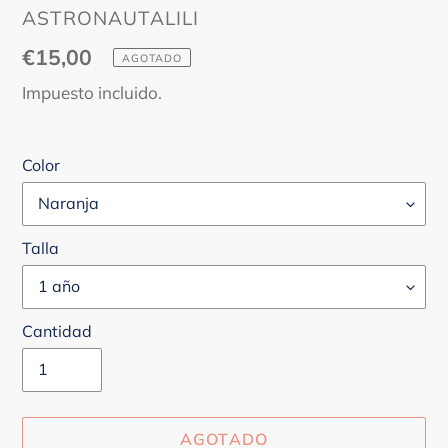
PROVEEDOR
ASTRONAUTALILI
Precio
€15,00
AGOTADO
habitual
Impuesto incluido.
Color
Talla
Cantidad
AGOTADO